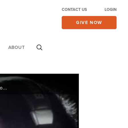
CONTACT US
LOGIN
GIVE NOW
ABOUT
La conferencista Marta Socarrás nos cuenta del error involuntario que le hizo perder su familia, negocios y la llevó a la cárcel. También, un conocido hombre de radio, Mario Díaz, ve su carrera y su familia destruirse por una fuerte adicción.