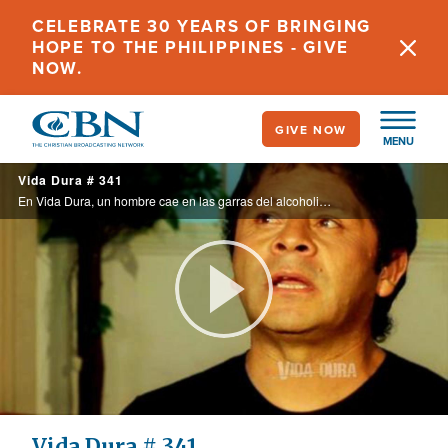
Skip
CELEBRATE 30 YEARS OF BRINGING
to
HOPE TO THE PHILIPPINES - GIVE
main
NOW.
content
GIVE NOW
MENU
Vida Dura # 341
En Vida Dura, un hombre cae en las garras del alcoholismo y ve como su mundo se desmorona frente a sus propios ojos, hasta terminar solo y en la cárcel. Además el caso de un joven que, abandonado por sus padres se convierte en delincuente ... ...
Play
Video
Vida Dura # 341