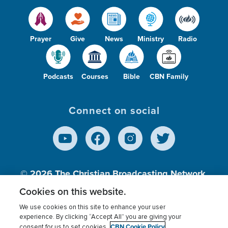
Prayer
Give
News
Ministry
Radio
Podcasts
Courses
Bible
CBN Family
Connect on social
© 2026
The Christian Broadcasting Network,
Inc., A nonprofit 501 (c)(3) Charitable
Cookies on this website.
Organization.
We use cookies on this site to enhance your user
experience. By clicking “Accept All” you are giving your
CBN Cookie Policy
consent for us to set cookies.