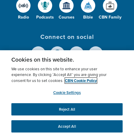
Radio
Podcasts
Courses
Bible
CBN Family
Connect on social
Cookies on this website.
We use cookies on this site to enhance your user
© 2026
The Christian Broadcasting Network,
experience. By clicking “Accept All” you are giving your
CBN Cookie Policy
Inc., A nonprofit 501 (c)(3) Charitable
consent for us to set cookies.
Organization.
Cookie Settings
Reject All
This website uses cookies to ensure you get the best
experience on our website.
More info.
Accept All