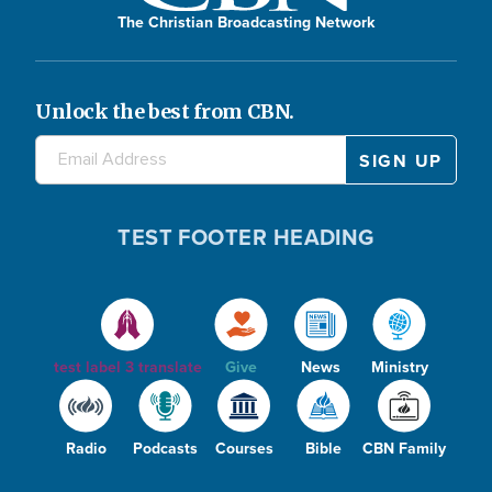
The Christian Broadcasting Network
Unlock the best from CBN.
TEST FOOTER HEADING
test label 3 translate
Give
News
Ministry
Radio
Podcasts
Courses
Bible
CBN Family