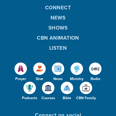
CONNECT
NEWS
SHOWS
CBN ANIMATION
LISTEN
Prayer
Give
News
Ministry
Radio
Podcasts
Courses
Bible
CBN Family
Connect on social